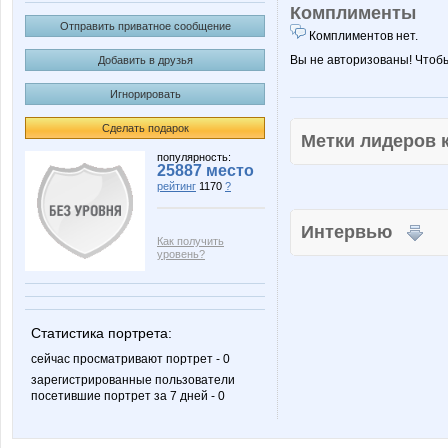
Комплименты
Отправить приватное сообщение
Комплиментов нет.
Вы не авторизованы! Чтоб
Добавить в друзья
Игнорировать
Сделать подарок
Метки лидеров
популярность:
25887 место
рейтинг
1170
?
Интервью
Как получить
уровень?
Статистика портрета:
сейчас просматривают портрет - 0
зарегистрированные пользователи
посетившие портрет за 7 дней - 0